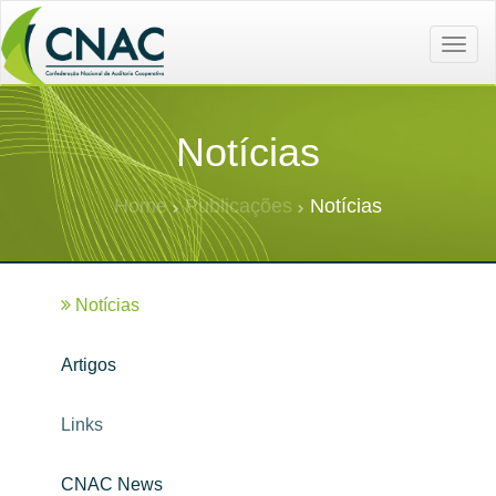
Toggle
naviga
Notícias
Home
Publicações
Notícias
Notícias
Artigos
Links
CNAC News