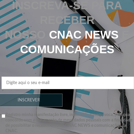
INSCREVA-SE PARA
RECEBER
NOSSO
CNAC NEWS
E
COMUNICAÇÕES
Registro minha manifestação livre, informada e inequívoca, pela qual
concordo com o tratamento de meus dados pessoais com a finalidade
de possibilitar o recebimento do CNAC NEWS e comunicações da
CNAC.